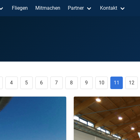
Fliegen
Mitmachen
Partner
Kontakt
4
5
6
7
8
9
10
11
12