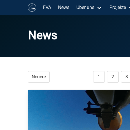
FVA
News
Über uns
Projekte
News
Neuere
1
2
3