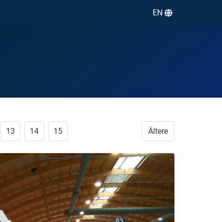
EN
13
14
15
Ältere