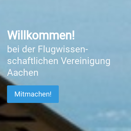
Willkommen!
bei der Flug­wissen­
schaftlichen Ver­einigung
Aachen
Mitmachen!