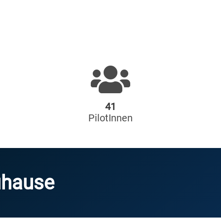
41
PilotInnen
uhause