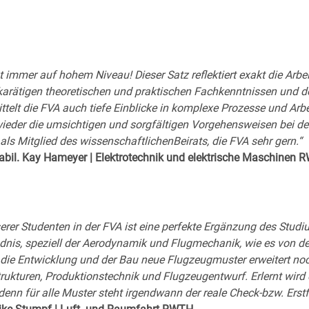
t immer auf hohem Niveau! Dieser Satz reflektiert exakt die Arb
karätigen theoretischen und praktischen Fachkenntnissen und d
ttelt die FVA auch tiefe Einblicke in komplexe Prozesse und Arb
ieder die umsichtigen und sorgfältigen Vorgehensweisen bei de
 als Mitglied des wissenschaftlichenBeirats, die FVA sehr gern.“
. habil. Kay Hameyer | Elektrotechnik und elektrische Maschinen
er Studenten in der FVA ist eine perfekte Ergänzung des Studi
dnis, speziell der Aerodynamik und Flugmechanik, wie es von der 
 die Entwicklung und der Bau neue Flugzeugmuster erweitert noch
ukturen, Produktionstechnik und Flugzeugentwurf. Erlernt wird d
enn für alle Muster steht irgendwann der reale Check-bzw. Erstf