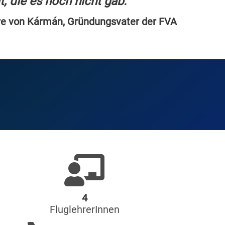
t, die es noch nicht gab.
re von Kármán, Gründungsvater der FVA
4
FluglehrerInnen