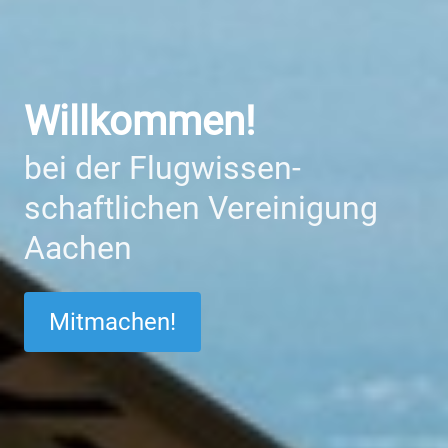
Willkommen!
bei der Flug­wissen­
schaftlichen Ver­einigung
Aachen
Mitmachen!